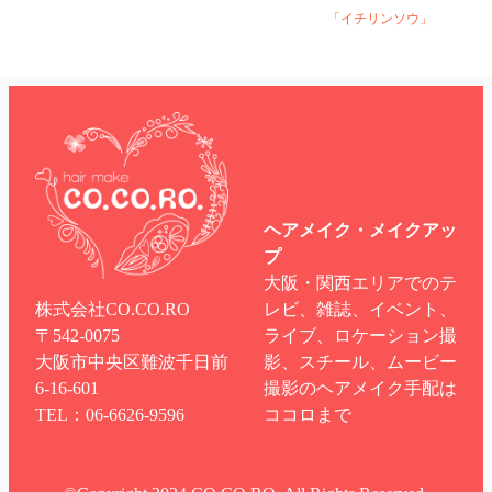
「イチリンソウ」
ヘアメイク・メイクアッ
プ
大阪・関西エリアでのテ
株式会社CO.CO.RO
レビ、雑誌、イベント、
〒542-0075
ライブ、ロケーション撮
大阪市中央区難波千日前
影、スチール、ムービー
6-16-601
撮影のヘアメイク手配は
TEL：06-6626-9596
ココロまで