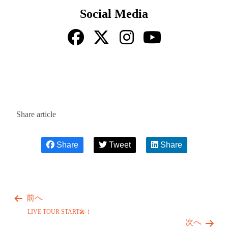
Social Media
Share article
Share
Tweet
Share
前へ
LIVE TOUR START🎤！
次へ