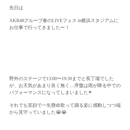
先日は
AKB48
グループ
春の
LIVE
フェス
in
横浜スタジアム
に
お仕事で行ってきましたー！
野外のステージで
13:00
〜
19:30
までと長丁場でした
が、お天気があまり良く無く
…
序盤は雨が降る中での
パフォーマンスになってしまいました
☂️
それでも笑顔で一生懸命歌って踊る姿に感動しつつ端
から見守っていました
😭😭