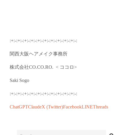
:+:-:+:-:+:-:+:-:+:-:+:-:+:-:+:-:+:-:+:-:
関西
大阪
ヘアメイク事務所
株式会社
CO.CO.RO.
<
ココロ
>
Saki Sogo
:+:-:+:-:+:-:+:-:+:-:+:-:+:-:+:-:+:-:+:-:
ChatGPT
Claude
X (Twitter)
Facebook
LINE
Threads