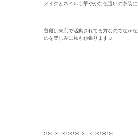
メイクとネイルも華やかな色遣いの衣装に
普段は東京で活動されてる方なのでなかな
のを楽しみに私も頑張ります☺︎
:+:-:+:-:+:-:+:-:+:-:+:-:+:-:+:-:+:-:+:-: