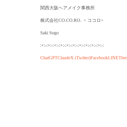
関西
大阪
ヘアメイク事務所
株式会社
CO.CO.RO.
<
ココロ
>
Saki Sogo
:+:-:+:-:+:-:+:-:+:-:+:-:+:-:+:-:+:-:+:-:
ChatGPT
Claude
X (Twitter)
Facebook
LINE
Thre