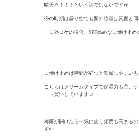
晴天
🌞
！！！という訳ではないですが
今の時期は曇り空でも紫外線量は真夏と同
一日外ロケの場合、
SPF
高めな日焼け止め
日焼け止めは時間が経つと乾燥しやすいも
こちらはクリームタイプで保湿力も◎、少
ート買いしています
☺️
梅雨が開けたら一気に使う頻度も高まるの
す
👀