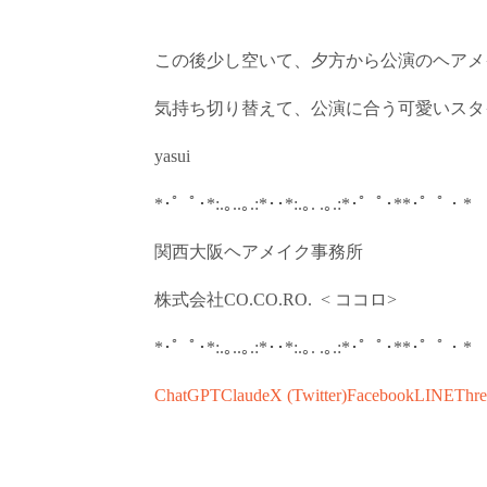
この後少し空いて、夕方から公演のヘアメ
気持ち切り替えて、公演に合う可愛いスタ
yasui
*
･゜ﾟ･
*:.
｡
..
｡
.:*
･･
*:.
｡
. .
｡
.:*
･゜ﾟ･
**
･゜ﾟ・
*
関西
大阪
ヘアメイク事務所
株式会社
CO.CO.RO.
<
ココロ
>
*
･゜ﾟ･
*:.
｡
..
｡
.:*
･･
*:.
｡
. .
｡
.:*
･゜ﾟ･
**
･゜ﾟ・
*
ChatGPT
Claude
X (Twitter)
Facebook
LINE
Thre