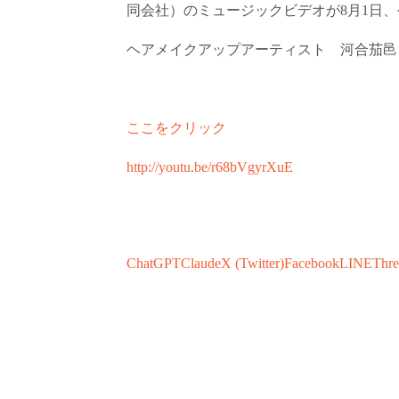
同会社）のミュージックビデオが8月1日
ヘアメイクアップアーティスト 河合茄邑
ここをクリック
http://youtu.be/r68bVgyrXuE
ChatGPT
Claude
X (Twitter)
Facebook
LINE
Thre