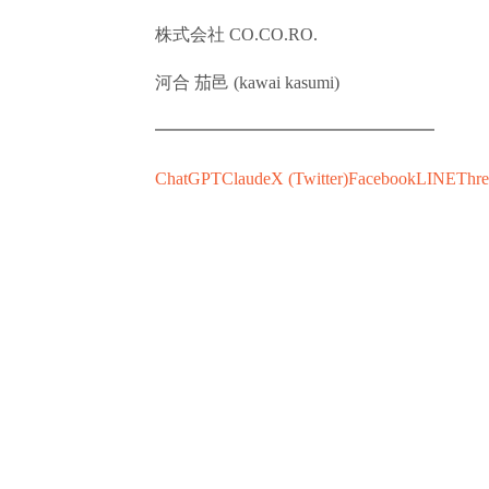
株式会社 CO.CO.RO.
河合 茄邑 (kawai kasumi)
━━━━━━━━━━━━━━━━
ChatGPT
Claude
X (Twitter)
Facebook
LINE
Thre