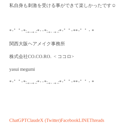
私自身も刺激を受ける事ができて楽しかったです☺️
*
･゜ﾟ･
*:.
｡
..
｡
.:*
･･
*:.
｡
. .
｡
.:*
･゜ﾟ･
**
･゜ﾟ・
*
関西
大阪
ヘアメイク事務所
株式会社
CO.CO.RO.
<
ココロ
>
yasui megumi
*
･゜ﾟ･
*:.
｡
..
｡
.:*
･･
*:.
｡
. .
｡
.:*
･゜ﾟ･
**
･゜ﾟ・
*
ChatGPT
Claude
X (Twitter)
Facebook
LINE
Threads