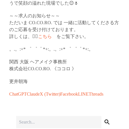
うで笑顔の溢れた現場でした😊🌷
～～求人のお知らせ～～
ただいま CO.CO.RO. では 一緒に活動してくださる方
のご応募を受け付けております。
詳しくは、👉🏻
こちら
をご覧下さい。
。.。:+* ゜ ゜゜ *+:。.。:+* ゜ ゜゜ *+:。
関西 大阪 ヘアメイク事務所
株式会社CO.CO.RO. 《ココロ 》
更井朝海
ChatGPT
Claude
X (Twitter)
Facebook
LINE
Threads