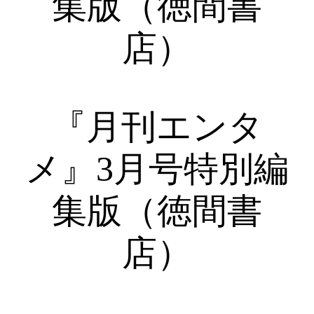
集版（徳間書
店）
『月刊エンタ
メ』3月号特別編
集版（徳間書
店）