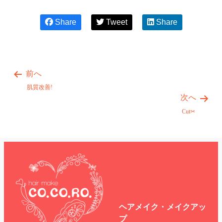
Share
Tweet
Share
前へ
肌質改善!
次へ
Cut✂︎
ヘアメイク・メイクアッ
プ