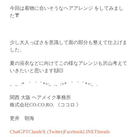
今回は着物に合いそうなヘアアレンジ をしてみまし
た👘
少し大人っぽさを意識して面の部分も整えて仕上げま
した。
夏の浴衣などに向けてこの様なアレンジも沢山考えて
いきたいと思います🙌🏻
。.。:* ゜ ゜゜ *+:。.。:+* ゜ ゜゜ *+:。.
関西 大阪 ヘアメイク事務所
株式会社CO.CO.RO. 《ココロ 》
更井 朝海
ChatGPT
Claude
X (Twitter)
Facebook
LINE
Threads