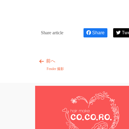
Share article
Share
Tw
前へ
Fender 撮影