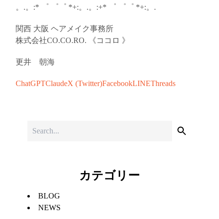
。.。:* ゜ ゜゜ *+:。.。:+* ゜ ゜゜ *+:。.
関西 大阪 ヘアメイク事務所
株式会社CO.CO.RO. 《ココロ 》
更井 朝海
ChatGPT
Claude
X (Twitter)
Facebook
LINE
Threads
カテゴリー
BLOG
NEWS