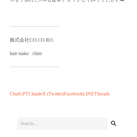
┈┈┈┈┈┈┈┈┈┈
株式会社CO.CO.RO.
hair make chim
┈┈┈┈┈┈┈┈┈┈
ChatGPT
Claude
X (Twitter)
Facebook
LINE
Threads