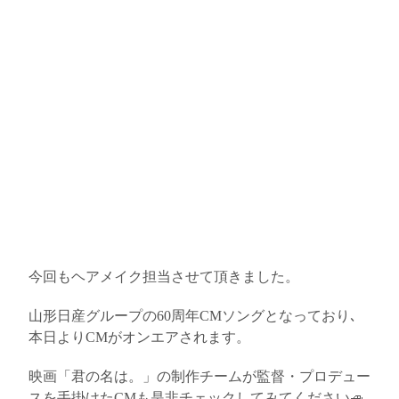
今回もヘアメイク担当させて頂きました。
山形日産グループの
60
周年
CM
ソングとなっており､
本日より
CM
がオンエアされます。
映画「君の名は。」の制作チームが監督・プロデュー
スを手掛けた
CM
も是非チェックしてみてください🚙