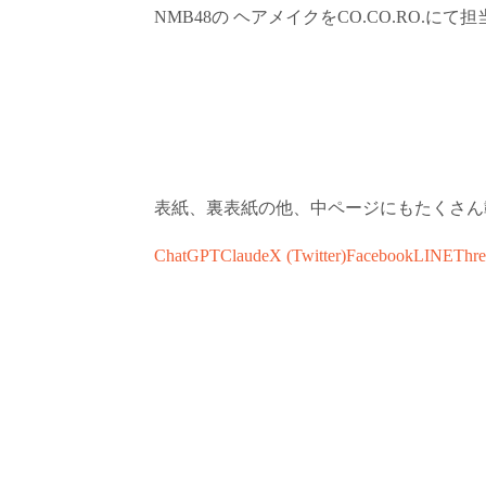
NMB48
の
ヘアメイクを
CO.CO.RO.
にて担
表紙、裏表紙の他、中ページにもたくさん
ChatGPT
Claude
X (Twitter)
Facebook
LINE
Thre