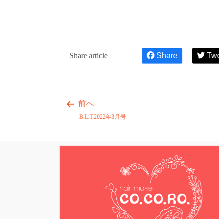
Share article
Share
Tw
前へ
B.L.T.2022年3月号