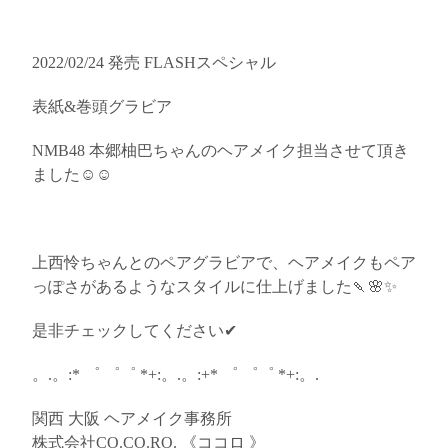
2022/02/24 発売 FLASHスペシャル
表紙&巻頭グラビア
NMB48 本郷柚巴ちゃんのヘアメイク担当させて頂き
ました☺︎☺︎
上西怜ちゃんとのペアグラビアで、ヘアメイクもペア
っぽさがあるようなスタイルに仕上げました🍡🌸✨
是非チェックしてください✔︎
。.。:* ゜ ゜゜ *+:。.。:+* ゜ ゜゜ *+:。.
関西 大阪 ヘアメイク事務所
株式会社CO.CO.RO. 《ココロ 》