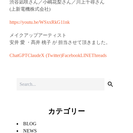
渋谷凪咲さん／小嶋花梨さん／川上千尋さん
(上新電機株式会社)
https://youtu.be/WSxxRkG11nk
メイクアップアーティスト
安井 愛 ・髙井 桃子 が 担当させて頂きました。
ChatGPT
Claude
X (Twitter)
Facebook
LINE
Threads
カテゴリー
BLOG
NEWS