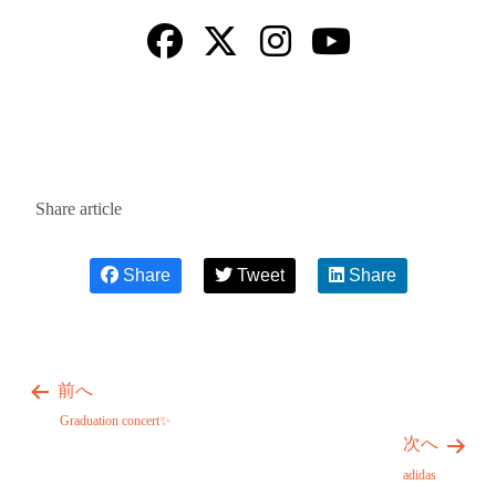
Share article
Share
Tweet
Share
前へ
Graduation concert✨
次へ
adidas