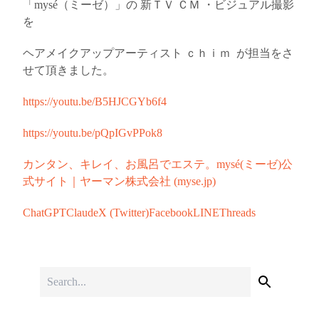
「mysé（ミーゼ）」の
新ＴＶ ＣＭ ・ビジュアル撮影
を
ヘアメイクアップアーティスト ｃｈｉｍ が担当をさ
せて頂きました。
https://youtu.be/B5HJCGYb6f4
https://youtu.be/pQpIGvPPok8
カンタン、キレイ、お風呂でエステ。mysé(ミーゼ)公
式サイト｜ヤーマン株式会社 (myse.jp)
ChatGPT
Claude
X (Twitter)
Facebook
LINE
Threads