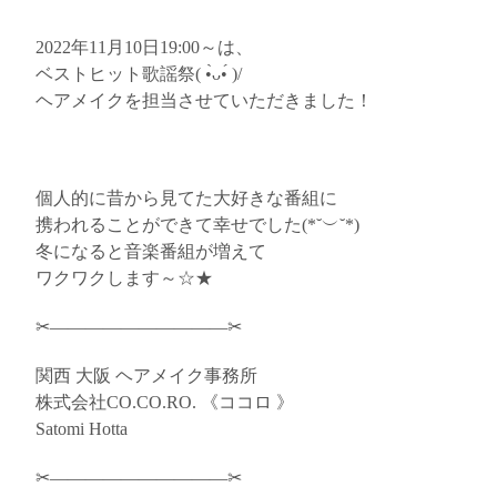
2022年11月10日19:00～は、
ベストヒット歌謡祭( •̀ᴗ•́ )/
ヘアメイクを担当させていただきました！
個人的に昔から見てた大好きな番組に
携われることができて幸せでした(*˘︶˘*)
冬になると音楽番組が増えて
ワクワクします～☆★
✂︎——————————✂︎
関西 大阪 ヘアメイク事務所
株式会社CO.CO.RO. 《ココロ 》
Satomi Hotta
✂︎——————————✂︎