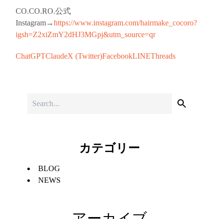
CO.CO.RO.公式
Instagram→
https://www.instagram.com/hairmake_cocoro?
igsh=Z2xiZmY2dHJ3MGpj&utm_source=qr
ChatGPT
Claude
X (Twitter)
Facebook
LINE
Threads
カテゴリー
BLOG
NEWS
アーカイブ