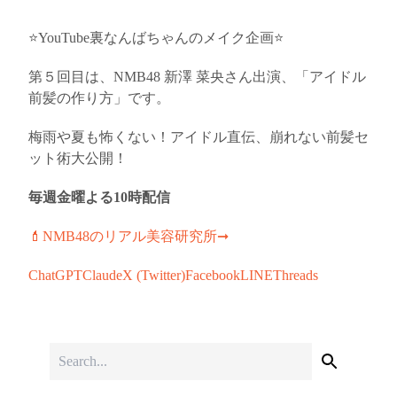
⭐YouTube裏なんばちゃんのメイク企画⭐
第５回目は、NMB48 新澤 菜央さん出演、「アイドル
前髪の作り方」です。
梅雨や夏も怖くない！アイドル直伝、崩れない前髪セ
ット術大公開！
毎週金曜よる10時配信
💄NMB48のリアル美容研究所➞
ChatGPT
Claude
X (Twitter)
Facebook
LINE
Threads