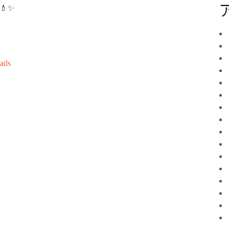
💄✨
ads