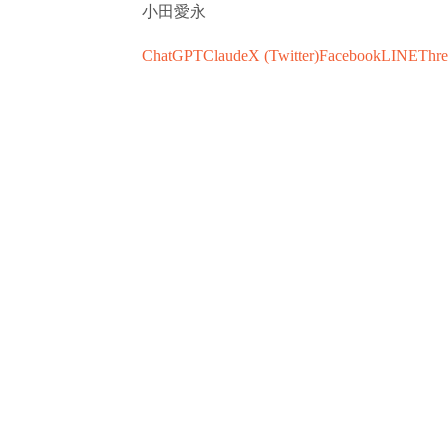
小田愛永
ChatGPT
Claude
X (Twitter)
Facebook
LINE
Thre