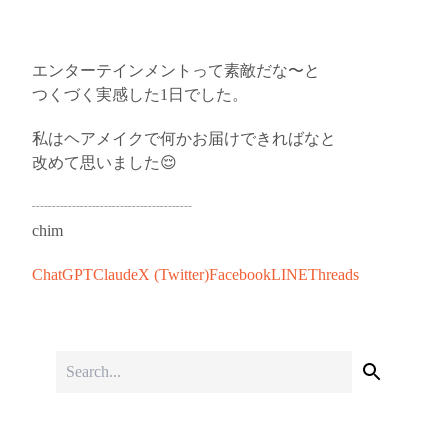
エンターテインメントって素敵だな〜と
つくづく実感した1日でした。
私はヘアメイクで何かお届けできればなと
改めて思いました😌
┈┈┈┈┈┈┈┈┈┈
chim
ChatGPT
Claude
X (Twitter)
Facebook
LINE
Threads